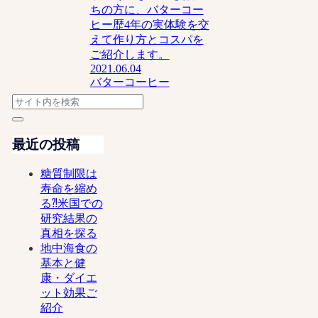
ちの方に、バターコー
ヒー歴4年の実体験を交
えて作り方とコスパを
ご紹介します。
2021.06.04
バターコーヒー
最近の投稿
糖質制限は
寿命を縮め
る⁈米国での
研究結果の
真相を探る
地中海食の
基本と健
康・ダイエ
ット効果ご
紹介