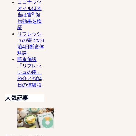
ココナッツ
オイルは本
当は害⁈ 健
康効果を検
証
リフレッシ
ュの森での3
泊4日断食体
験談
断食施設
「リフレッ
シュの森」
紹介と3泊4
日の体験談
人気記事