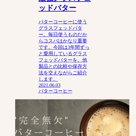
ッドバター
バターコーヒーに使う
グラスフェッドバタ
ー。毎日使うものだか
らコスパはかなり重要
です。今回は3年間ずっ
と愛用しているグラス
フェッドバターを、他
製品との比較や保存方
法を交えながらご紹介
します。
2021.06.03
バターコーヒー