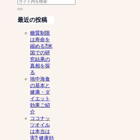
最近の投稿
糖質制限
は寿命を
縮める⁈米
国での研
究結果の
真相を探
る
地中海食
の基本と
健康・ダ
イエット
効果ご紹
介
ココナッ
ツオイル
は本当は
害⁈ 健康効