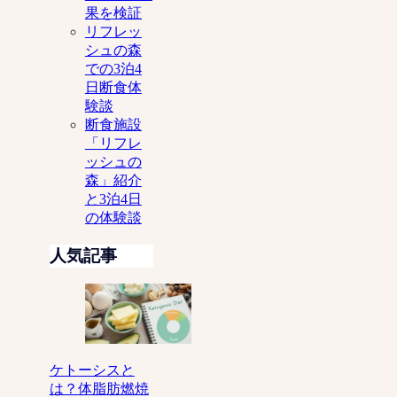
果を検証
リフレッ
シュの森
での3泊4
日断食体
験談
断食施設
「リフレ
ッシュの
森」紹介
と3泊4日
の体験談
人気記事
ケトーシスと
は？体脂肪燃焼