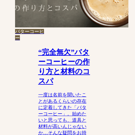
バターコーヒ
ー
“完全無欠”バタ
ーコーヒーの作
り方と材料のコ
スパ
一度は名前を聞いたこ
とがあるくらいの存在
に定着してきた「バタ
ーコーヒー」。始めた
いと思っても、道具と
材料が高いんじゃない
か…そんな疑問をお持