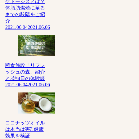
ケトーシスとは？
体脂肪燃焼に至る
までの段階をご紹
介
2021.06.04
2021.06.06
断食施設「リフレ
ッシュの森」紹介
と3泊4日の体験談
2021.06.04
2021.06.06
ココナッツオイル
は本当は害⁈ 健康
効果を検証