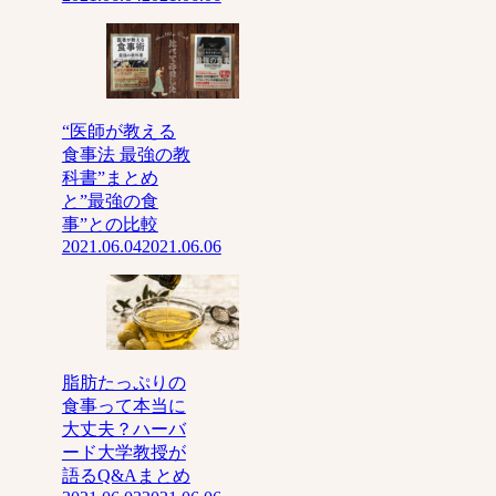
“医師が教える
食事法 最強の教
科書”まとめ
と”最強の食
事”との比較
2021.06.04
2021.06.06
脂肪たっぷりの
食事って本当に
大丈夫？ハーバ
ード大学教授が
語るQ&Aまとめ