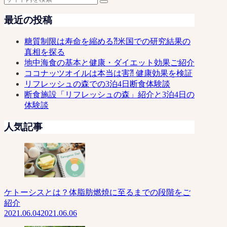
最近の投稿
糖質制限は寿命を縮める⁈米国での研究結果の
真相を探る
地中海食の基本と健康・ダイエット効果ご紹介
ココナッツオイルは本当は害⁈ 健康効果を検証
リフレッシュの森での3泊4日断食体験談
断食施設「リフレッシュの森」紹介と3泊4日の
体験談
人気記事
ケトーシスとは？体脂肪燃焼に至るまでの段階をご
紹介
2021.06.04
2021.06.06