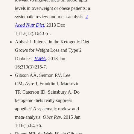
levels in overweight or obese patients: a
systematic review and meta-analysis.
J
Acad Nutr Diet
. 2013 Dec
1;113(12):1640-61.
Abbasi J. Interest in the Ketogenic Diet
Grows for Weight Loss and Type 2
Diabetes.
JAMA
. 2018 Jan
16;319(3):215-7.
Gibson AA, Seimon RV, Lee
CM, Ayre J, Franklin J, Markovic
TP, Caterson ID, Sainsbury A. Do
ketogenic diets really suppress
appetite? A systematic review and
meta‐analysis.
Obes Rev
. 2015 Jan
1;16(1):64-76.
Bueno NB, de Melo IS, de Oliveira