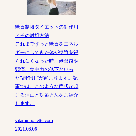
糖質制限ダイエットの副作用
とその対処方法
これまでずっと糖質をエネル
ギーにしてきた体が糖質を得
られなくなった時、倦怠感や
頭痛、集中力の低下といっ
た"副作用"が起こります。記
事では、このような症状が起
こる理由と対策方法をご紹介
します。
vitamin-palette.com
2021.06.06