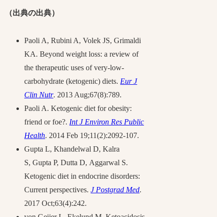
（出典の出典）
Paoli A, Rubini A, Volek JS, Grimaldi
KA. Beyond weight loss: a review of
the therapeutic uses of very-low-
carbohydrate (ketogenic) diets.
Eur J
Clin Nutr
. 2013 Aug;67(8):789.
Paoli A. Ketogenic diet for obesity:
friend or foe?.
Int J Environ Res Public
Health
. 2014 Feb 19;11(2):2092-107.
Gupta L, Khandelwal D, Kalra
S, Gupta P, Dutta D, Aggarwal S.
Ketogenic diet in endocrine disorders:
Current perspectives.
J Postgrad Med
.
2017 Oct;63(4):242.
von Geijer L, Ekelund M. Ketoacidosis