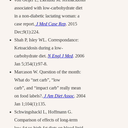
associated with low-carbohydrate diet
in a non-diabetic lactating woman: a
case report.
J Med Case Rep
. 2015
Dec;9(1):224.
Shah P, Isley WL. Correspondance:
Ketoacidosis during a low-
carbohydrate diet.
N Engl J Med
. 2006
Jan 5;354(1):97-8.
Marcason W. Question of the month:
What do “net carb”, “low
carb”, and “impact carb” really mean
on food labels?.
J Am Diet Assoc
. 2004
Jan 1;104(1):135.
Schwingshackl L, Hoffmann G.
Comparison of effects of long-term
low-fat vs high-fat diets on blood lipid